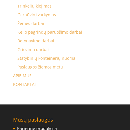
Trinkelių klojimas
Gerbūvio tvarkymas
Žemės darbai
Kelio pagrindų paruošimo darbai
Betonavimo darbai
Griovimo darbai
Statybinių konteinerių nuoma
Paslaugos žiemos metu
APIE MUS
KONTAKTAI
Mūsų paslaugos
Karjerinė produkcija