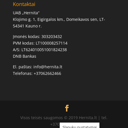
Kontaktai
UAB „Hernita“
Klojimo g. 1, Eigirgalos km., Domeikavos sen, LT-
54341 Kauno r.
Įmonės kodas: 303203432
PVM kodas: LT100008257114
A/S: LT624010051001824238
DNB Bankas
El. paštas: info@hernita.lt
Telefonas: +37062662466
Visos teisės saugomos © 2019 Hernita.lt | tel.
+37062662466
Slapukų nustatymai