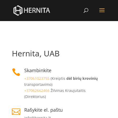
Hernita, UAB
Skambinkite

+37061023755
(Kreiptis
dėl birių krovinių
transportavimo)
+37062662466
Žilvinas Kraujutaitis
(Direktorius)
Rašykite el. paštu

info@hernita.lt