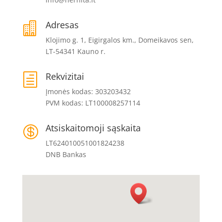
Adresas

Klojimo g. 1, Eigirgalos km., Domeikavos sen,
LT-54341 Kauno r.
Rekvizitai
h
Įmonės kodas: 303203432
PVM kodas: LT100008257114
Atsiskaitomoji sąskaita

LT624010051001824238
DNB Bankas