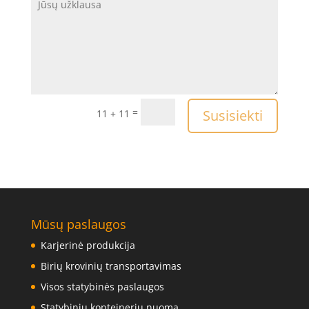
=
Susisiekti
11 + 11
Mūsų paslaugos
Karjerinė produkcija
Birių krovinių transportavimas
Visos statybinės paslaugos
Statybinių konteinerių nuoma