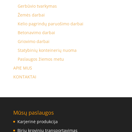
Gerbūvio tvarkymas
Žemės darbai
Kelio pagrindų paruošimo darbai
Betonavimo darbai
Griovimo darbai
Statybinių konteinerių nuoma
Paslaugos žiemos metu
APIE MUS
KONTAKTAI
Mūsų paslaugos
Karjerinė produkcija
Birių krovinių transportavimas