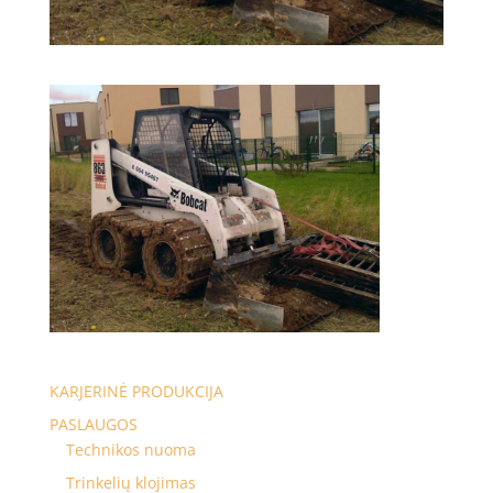
KARJERINĖ PRODUKCIJA
PASLAUGOS
Technikos nuoma
Trinkelių klojimas