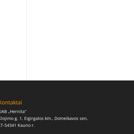
Kontaktai
UAB „Hernita“
Klojimo g. 1, Eigirgalos km., Domeikavos sen,
LT-54341 Kauno r.