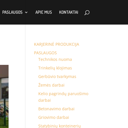
PASLAUGOS
APIE MUS
KONTAKTAI
KARJERINĖ PRODUKCIJA
PASLAUGOS
Technikos nuoma
Trinkelių klojimas
Gerbūvio tvarkymas
Žemės darbai
Kelio pagrindų paruošimo
darbai
Betonavimo darbai
Griovimo darbai
Statybinių konteinerių