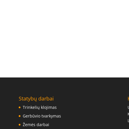
Statybų darbai
Trinkelių klojimas
Gerbūvio tvarkymas
Žemės darbai