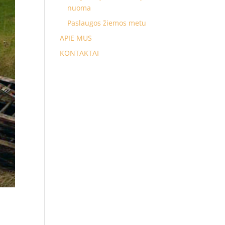
nuoma
Paslaugos žiemos metu
APIE MUS
KONTAKTAI