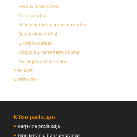
Gerbūvio tvarkymas
Žemės darbai
Kelio pagrindų paruošimo darbai
Betonavimo darbai
Griovimo darbai
Statybinių konteinerių nuoma
Paslaugos žiemos metu
APIE MUS
KONTAKTAI
Mūsų paslaugos
Karjerinė produkcija
Birių krovinių transportavimas