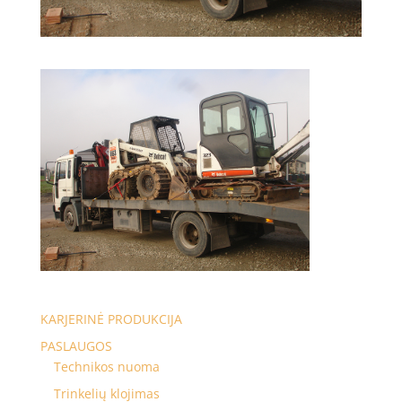
KARJERINĖ PRODUKCIJA
PASLAUGOS
Technikos nuoma
Trinkelių klojimas