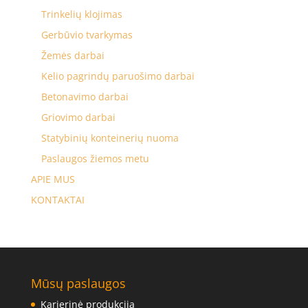
Trinkelių klojimas
Gerbūvio tvarkymas
Žemės darbai
Kelio pagrindų paruošimo darbai
Betonavimo darbai
Griovimo darbai
Statybinių konteinerių nuoma
Paslaugos žiemos metu
APIE MUS
KONTAKTAI
Mūsų paslaugos
Karjerinė produkcija