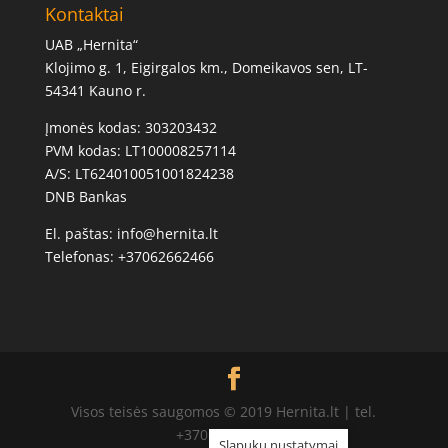
Kontaktai
UAB „Hernita“
Klojimo g. 1, Eigirgalos km., Domeikavos sen, LT-
54341 Kauno r.
Įmonės kodas: 303203432
PVM kodas: LT100008257114
A/S: LT624010051001824238
DNB Bankas
El. paštas: info@hernita.lt
Telefonas: +37062662466
Visos teisės saugomos © 2019 Hernita.lt | tel.
+37062662466
Slapukų nustatymai