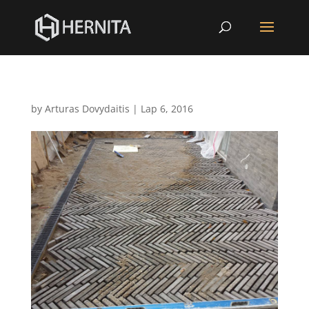
by
Arturas Dovydaitis
|
Lap 6, 2016