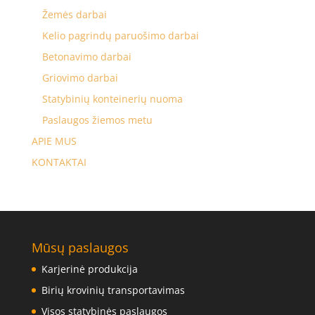
Žemės darbai
Kelio pagrindų paruošimo darbai
Betonavimo darbai
Griovimo darbai
Statybinių konteinerių nuoma
Paslaugos žiemos metu
APIE MUS
KONTAKTAI
Mūsų paslaugos
Karjerinė produkcija
Birių krovinių transportavimas
Visos statybinės paslaugos