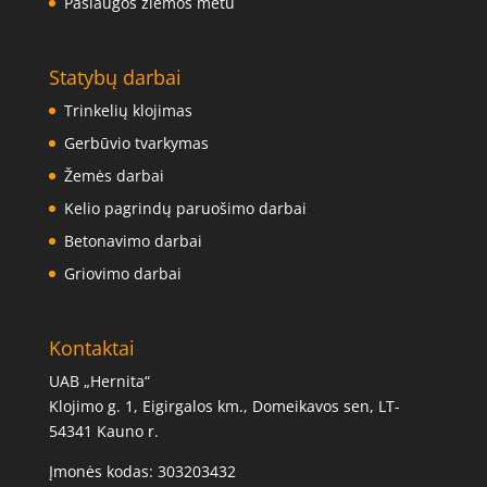
Paslaugos žiemos metu
Statybų darbai
Trinkelių klojimas
Gerbūvio tvarkymas
Žemės darbai
Kelio pagrindų paruošimo darbai
Betonavimo darbai
Griovimo darbai
Kontaktai
UAB „Hernita“
Klojimo g. 1, Eigirgalos km., Domeikavos sen, LT-
54341 Kauno r.
Įmonės kodas: 303203432