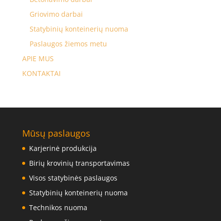
Griovimo darbai
Statybinių konteinerių nuoma
Paslaugos žiemos metu
APIE MUS
KONTAKTAI
Mūsų paslaugos
Karjerinė produkcija
Birių krovinių transportavimas
Visos statybinės paslaugos
Statybinių konteinerių nuoma
Technikos nuoma