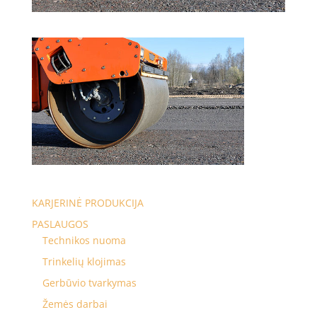
KARJERINĖ PRODUKCIJA
PASLAUGOS
Technikos nuoma
Trinkelių klojimas
Gerbūvio tvarkymas
Žemės darbai