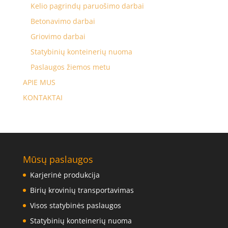
Kelio pagrindų paruošimo darbai
Betonavimo darbai
Griovimo darbai
Statybinių konteinerių nuoma
Paslaugos žiemos metu
APIE MUS
KONTAKTAI
Mūsų paslaugos
Karjerinė produkcija
Birių krovinių transportavimas
Visos statybinės paslaugos
Statybinių konteinerių nuoma